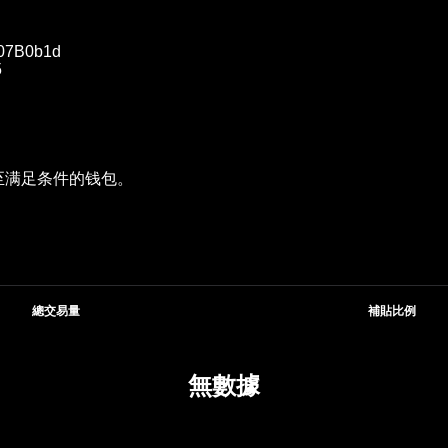
07B0b1d
5
投至满足条件的钱包。
總交易量
補貼比例
無數據